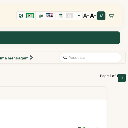
PT
USD
xima mensagem
Page 1 of 1
1